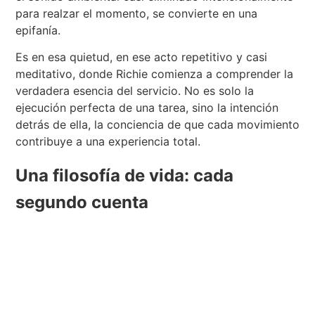
para realzar el momento, se convierte en una
epifanía.
Es en esa quietud, en ese acto repetitivo y casi
meditativo, donde Richie comienza a comprender la
verdadera esencia del servicio. No es solo la
ejecución perfecta de una tarea, sino la intención
detrás de ella, la conciencia de que cada movimiento
contribuye a una experiencia total.
Una filosofía de vida: cada
segundo cuenta
La frase «cada segundo cuenta», presente de
manera recurrente a lo largo del episodio, se
convierte en un mantra para Richie, trasciende la
mera eficiencia. Es una filosofía por la cual también
lo empuja a mejorar no solo en su vida profesional