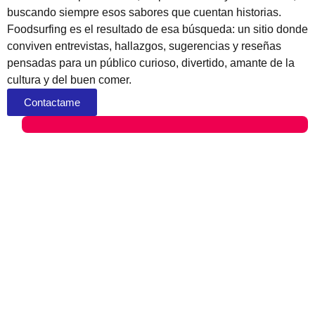
buscando siempre esos sabores que cuentan historias.
Foodsurfing es el resultado de esa búsqueda: un sitio donde
conviven entrevistas, hallazgos, sugerencias y reseñas
pensadas para un público curioso, divertido, amante de la
cultura y del buen comer.
Contactame
Asesoramiento general
Junto a un equipo de profesionales ofrecemos un servicio
de asesoramiento general para emprendimientos
gastronómicos, acompañando integralmente desde la
idea inicial hasta la puesta en marcha y mejora continua
del negocio. Brindamos orientación estratégica en áreas
clave como modelo de negocio, propuesta de valor,