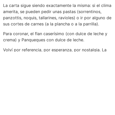
La carta sigue siendo exactamente la misma: si el clima
amerita, se pueden pedir unas pastas (sorrentinos,
panzottis, noquis, tallarines, ravioles) o ir por alguno de
sus cortes de carnes (a la plancha o a la parrilla).
Para coronar, el flan caserísimo (con dulce de leche y
crema) y Panqueques con dulce de leche.
Volví por referencia, por esperanza, por nostalgia. La
Casa del Francés es de esos lugares a los que siempre
se vuelve. Parafraseando a Caparrós un plato es
también, una idea: un recuerdo, una huella persistente
en la retina o en el paladar.
La comida es materia de infinitos relatos y éste intenta
ser quizá el más personal de todos.
Podés escuchar la columna que hicimos sobre este