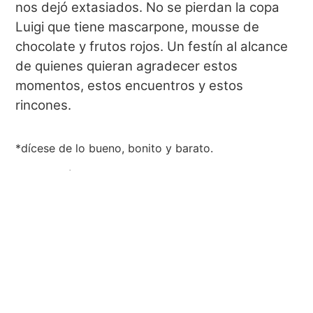
nos dejó extasiados. No se pierdan la copa
Luigi que tiene mascarpone, mousse de
chocolate y frutos rojos.
Un festín al alcance
de quienes quieran agradecer estos
momentos, estos encuentros y estos
rincones.
*dícese de lo bueno, bonito y barato.
**con z, sí.
Luigi – Sabores Caseros está en
Instagram
Hacer una reserva
por whatsapp.