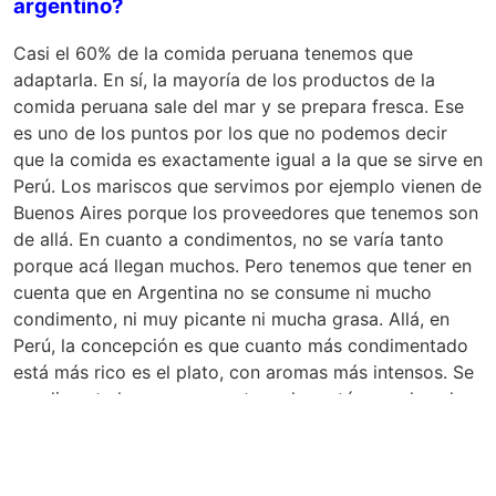
argentino?
Casi el 60% de la comida peruana tenemos que
adaptarla. En sí, la mayoría de los productos de la
comida peruana sale del mar y se prepara fresca. Ese
es uno de los puntos por los que no podemos decir
que la comida es exactamente igual a la que se sirve en
Perú. Los mariscos que servimos por ejemplo vienen de
Buenos Aires porque los proveedores que tenemos son
de allá. En cuanto a condimentos, no se varía tanto
porque acá llegan muchos. Pero tenemos que tener en
cuenta que en Argentina no se consume ni mucho
condimento, ni muy picante ni mucha grasa. Allá, en
Perú, la concepción es que cuanto más condimentado
está más rico es el plato, con aromas más intensos. Se
condimenta la carne, se mete en la sartén y se le echa
aún más condimento. Yo por ejemplo acá uso comino,
un poco de pimienta, jengibre, sobre todo para darle un
perfume al plato.