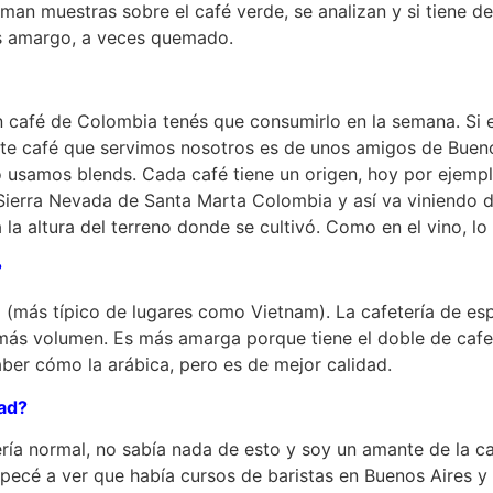
man muestras sobre el café verde, se analizan y si tiene de
es amargo, a veces quemado.
un café de Colombia tenés que consumirlo en la semana. Si 
te café que servimos nosotros es de unos amigos de Buenos 
no usamos blends. Cada café tiene un origen, hoy por ejem
erra Nevada de Santa Marta Colombia y así va viniendo de 
 a la altura del terreno donde se cultivó. Como en el vino, l
?
a (más típico de lugares como Vietnam). La cafetería de es
más volumen. Es más amarga porque tiene el doble de cafeí
ber cómo la arábica, pero es de mejor calidad.
dad?
a normal, no sabía nada de esto y soy un amante de la cali
ecé a ver que había cursos de baristas en Buenos Aires y