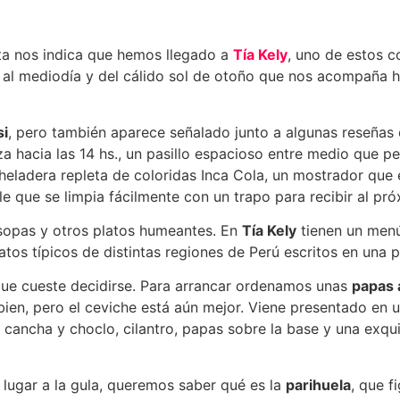
sta nos indica que hemos llegado a
Tía Kely
, uno de estos c
 al mediodía y del cálido sol de otoño que nos acompaña ha
si
, pero también aparece señalado junto a algunas reseñas
 hacia las 14 hs., un pasillo espacioso entre medio que pe
heladera repleta de coloridas Inca Cola, un mostrador que
 que se limpia fácilmente con un trapo para recibir al pr
e sopas y otros platos humeantes. En
Tía Kely
tienen un menú
tos típicos de distintas regiones de Perú escritos en una p
que cueste decidirse. Para arrancar ordenamos unas
papas 
ien, pero el ceviche está aún mejor. Viene presentado en u
aíz cancha y choclo, cilantro, papas sobre la base y una ex
lugar a la gula, queremos saber qué es la
parihuela
, que f