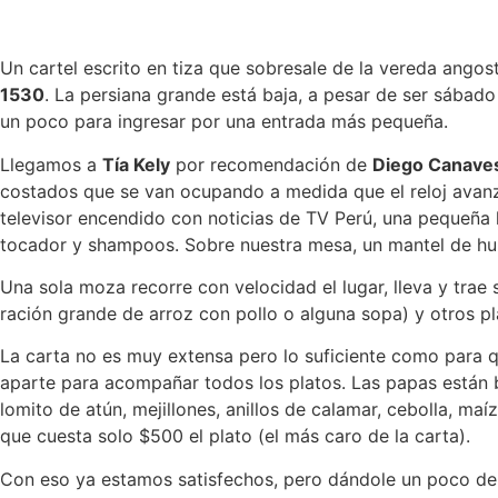
Un cartel escrito en tiza que sobresale de la vereda ango
1530
. La persiana grande está baja, a pesar de ser sábado
un poco para ingresar por una entrada más pequeña.
Llegamos a
Tía Kely
por recomendación de
Diego Canave
costados que se van ocupando a medida que el reloj avanza
televisor encendido con noticias de TV Perú, una pequeña 
tocador y shampoos. Sobre nuestra mesa, un mantel de hule
Una sola moza recorre con velocidad el lugar, lleva y tra
ración grande de arroz con pollo o alguna sopa) y otros pla
La carta no es muy extensa pero lo suficiente como para 
aparte para acompañar todos los platos. Las papas están b
lomito de atún, mejillones, anillos de calamar, cebolla, m
que cuesta solo $500 el plato (el más caro de la carta).
Con eso ya estamos satisfechos, pero dándole un poco de 