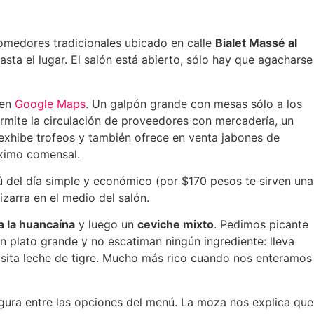
omedores tradicionales ubicado en calle
Bialet Massé al
sta el lugar. El salón está abierto, sólo hay que agacharse
 en
Google Maps
. Un galpón grande con mesas sólo a los
rmite la circulación de proveedores con mercadería, un
 exhibe trofeos y también ofrece en venta jabones de
óximo comensal.
 del día simple y económico (por $170 pesos te sirven una
izarra en el medio del salón.
a la huancaína
y luego un
ceviche mixto
. Pedimos picante
n plato grande y no escatiman ningún ingrediente: lleva
quisita leche de tigre. Mucho más rico cuando nos enteramos
igura entre las opciones del menú. La moza nos explica que